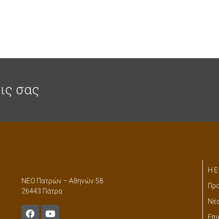
ις σας
Η Ε
ΝΕΟ Πατρών – Αθηνών 58
Προ
26443 Πάτρα
Νέ
Επι