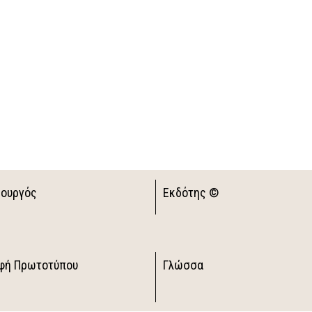
ιουργός
Εκδότης ©
φή Πρωτοτύπου
Γλώσσα