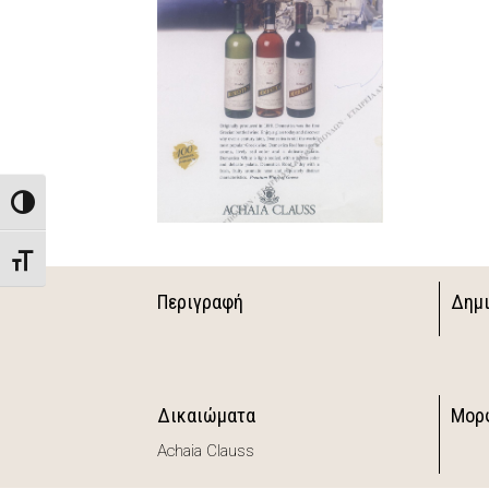
Toggle High Contrast
Toggle Font size
Περιγραφή
Δημ
Δικαιώματα
Μορ
Achaia Clauss