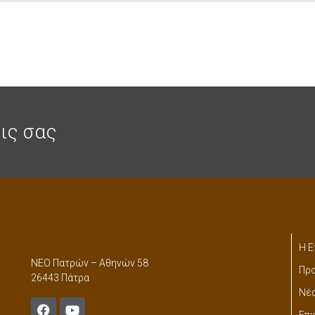
ις σας
Η Ε
ΝΕΟ Πατρών – Αθηνών 58
Προ
26443 Πάτρα
Νέ