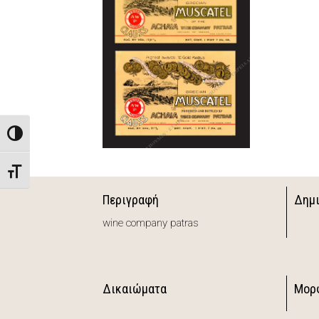
Toggle High Contrast
Toggle Font size
Περιγραφή
Δημ
wine company patras
Δικαιώματα
Μορ