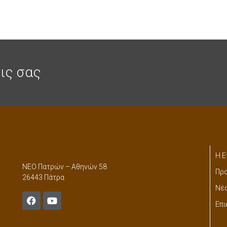
ις σας
Η Ε
ΝΕΟ Πατρών – Αθηνών 58
Προ
26443 Πάτρα
Νέ
Επι