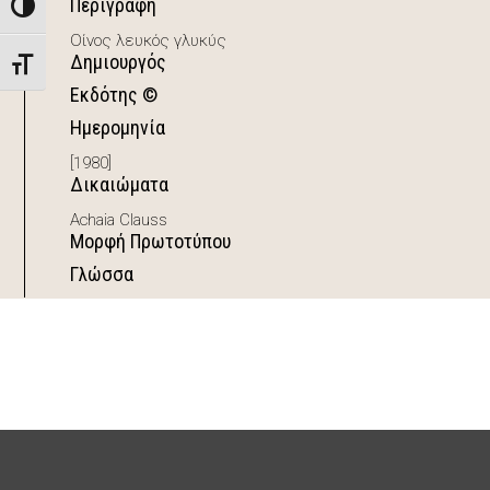
Περιγραφή
Toggle High Contrast
Οίνος λευκός γλυκύς
Δημιουργός
Toggle Font size
Εκδότης ©
Ημερομηνία
[1980]
Δικαιώματα
Achaia Clauss
Μορφή Πρωτοτύπου
Γλώσσα