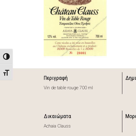
Toggle High Contrast
Toggle Font size
Περιγραφή
Δημ
Vin de table rouge 700 ml
Δικαιώματα
Μορ
Achaia Clauss