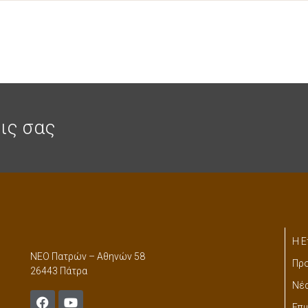
ις σας
Η Ε
ΝΕΟ Πατρών – Αθηνών 58
Προ
26443 Πάτρα
Νέ
Επι