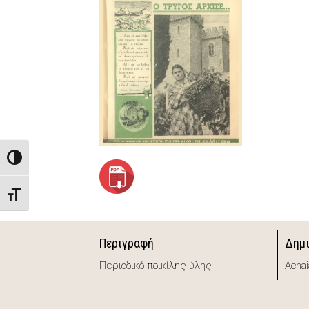
Toggle High Contrast
Toggle Font size
Περιγραφή
Δημ
Περιοδικό ποικίλης ύλης
Achai