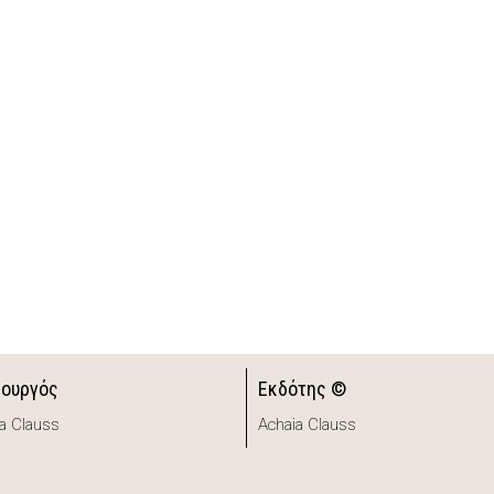
ιουργός
Εκδότης ©
a Clauss
Achaia Clauss