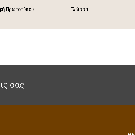
φή Πρωτοτύπου
Γλώσσα
ις σας
Η Ε