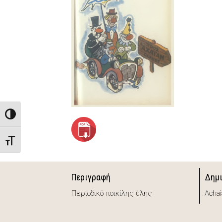
Toggle High Contrast
Toggle Font size
Περιγραφή
Δημ
Περιοδικό ποικίλης ύλης
Achai