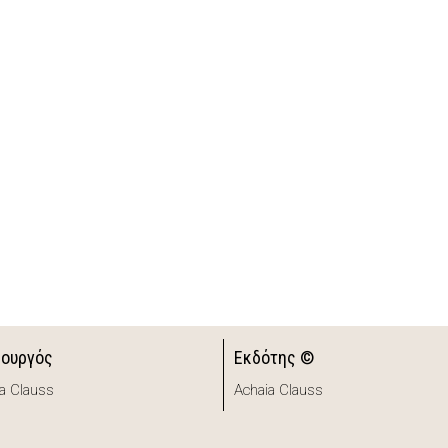
ιουργός
Εκδότης ©
a Clauss
Achaia Clauss