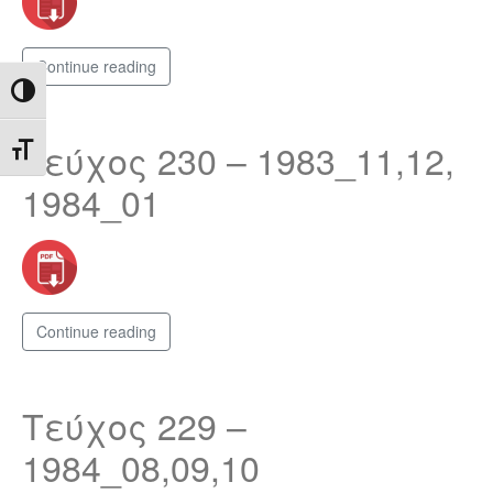
Continue reading
Toggle High Contrast
Τεύχος 230 – 1983_11,12,
Toggle Font size
1984_01
Continue reading
Τεύχος 229 –
1984_08,09,10