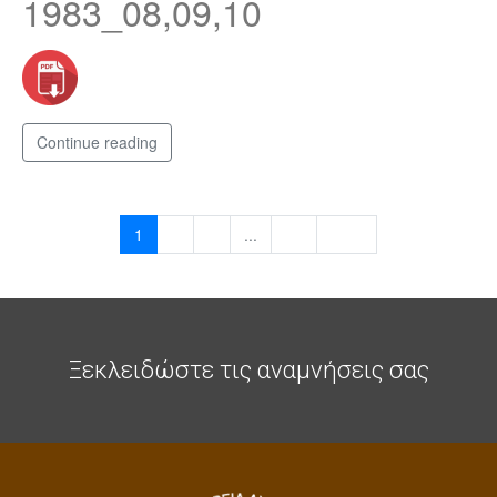
1983_08,09,10
Continue reading
1
2
3
...
21
Next
Ξεκλειδώστε τις αναμνήσεις σας