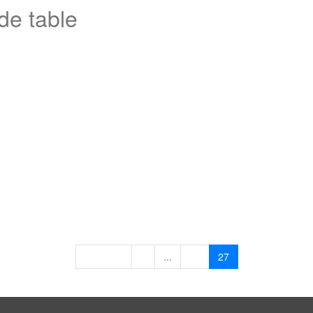
de table
Previous
1
...
26
27