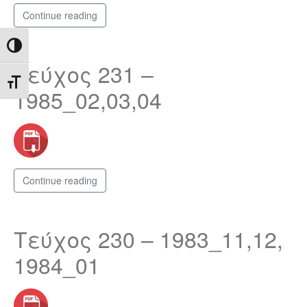
Continue reading
Toggle High Contrast
Τεύχος 231 –
Toggle Font size
1985_02,03,04
Continue reading
Τεύχος 230 – 1983_11,12,
1984_01