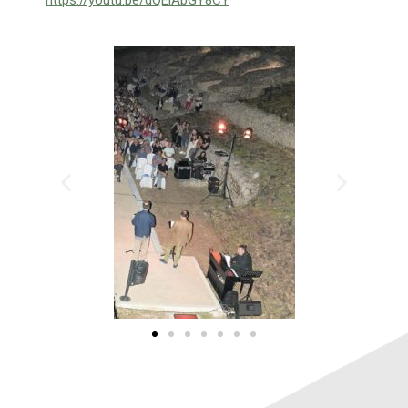
https://youtu.be/dQEiAbGY8CY