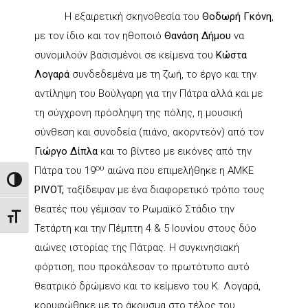
H εξαιρετική σκηνοθεσία του
Θοδωρή Γκόνη
,
με τον ίδιο και τον ηθοποιό
Θανάση Δήμου
να
συνομιλούν βασισμένοι σε κείμενα του
Κώστα
Λογαρά
συνδεδεμένα με τη ζωή, το έργο και την
αντίληψη του Βούλγαρη για την Πάτρα αλλά και με
τη σύγχρονη πρόσληψη της πόλης, η μουσική
σύνθεση και συνοδεία (πιάνο, ακορντεόν) από τον
Γιώργο Δίπλα
και το βίντεο με εικόνες από την
ου
Πάτρα του 19
αιώνα που επιμελήθηκε η ΑΜΚΕ
Toggle High Contrast
PIVOT
,
ταξίδεψαν με ένα διαφορετικό τρόπο τους
θεατές που γέμισαν το Ρωμαϊκό Στάδιο την
Toggle Font size
Τετάρτη και την Πέμπτη 4 & 5 Ιουνίου στους δύο
αιώνες ιστορίας της Πάτρας. Η συγκινησιακή
φόρτιση, που προκάλεσαν το πρωτότυπο αυτό
θεατρικό δρώμενο και το κείμενο του Κ. Λογαρά,
κορυφώθηκε με το άκουσμα στο τέλος του