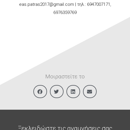
eas.patras2017@gmail.com | τηλ.: 6947007171,
6976359769
Μοιραστείτε το
Ξεκλειδώστε τις αναμνήσεις σας