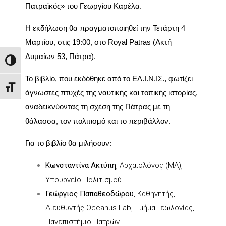
Πατραϊκός»
του Γεωργίου Καρέλα.
Η εκδήλωση θα πραγματοποιηθεί την
Τετάρτη 4
Μαρτίου, στις 19:00
, στο Royal Patras (Ακτή
Δυμαίων 53, Πάτρα).
Toggle High Contrast
Το βιβλίο, που εκδόθηκε από το ΕΛ.Ι.Ν.ΙΣ., φωτίζει
Toggle Font size
άγνωστες πτυχές της ναυτικής και τοπικής ιστορίας,
αναδεικνύοντας τη σχέση της Πάτρας με τη
θάλασσα, τον πολιτισμό και το περιβάλλον.
Για το βιβλίο θα μιλήσουν:
Κωνσταντίνα Ακτύπη
, Αρχαιολόγος (ΜΑ),
Υπουργείο Πολιτισμού
Γεώργιος Παπαθεοδώρου
, Καθηγητής,
Διευθυντής Oceanus-Lab, Τμήμα Γεωλογίας,
Πανεπιστήμιο Πατρών