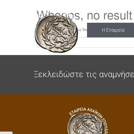
Whoops, no result
It looks like nothing was found at this location. Try
Η Εταιρεία
Search
Ξεκλειδώστε τις αναμνήσε