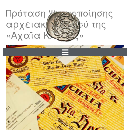
Πρόταση Ψηφιοποίησης
αρχειακού υλικού της
«Αχαΐα Κλάους»